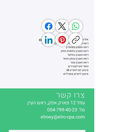
אלרואי רוני רואה חשבון מומלץ
elro-cpa.com
רואה חשבון ראש העין פתח תקווה והסביבה
רואה חשבון בשומרון
רואה חשבון בפסגות אפק
רואה חשבון באלעד
רואה חשבון עוסק פטור
רואה חשבון שכר
החזרי מס לשכירים
מימון יזם לתמ"א 38
מימון ליזמים מתחילים
צרו קשר
עמל 12 פארק אפק, ראש העין
טל:
054-799-40-23
elroey@elro-cpa.com